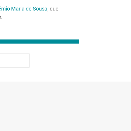
émio Maria de Sousa
, que
o.
R