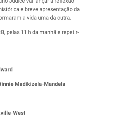
no Júdice vai lançar a reflexão
histórica e breve apresentação da
ormaram a vida uma da outra.
B, pelas 11 h da manhã e repetir-
dward
Winnie Madikizela-Mandela
kville-West