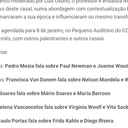
nto moderado por Luís Osório, o professor e ensaísta Nu
tivo deste casal, numa abordagem com contextualização 
marcaram a sua época e influenciaram ou mesmo transf
á agendada para 8 de janeiro, no Pequeno Auditório do CC
mês, com outros palestrantes e outros casais.
nte:
os:
Pedro Mexia fala sobre Paul Newman e Joanne Woo
os:
Francisca Van Dunem fala sobre
Nelson Mandela e 
 Soares fala sobre Mário Soares e Maria Barroso
elena Vasconcelos fala sobre Virginia Woolf e Vita Sac
aulo Portas fala sobre Frida Kahlo e Diego Rivera