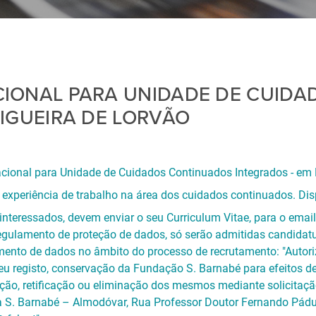
IONAL PARA UNIDADE DE CUID
IGUEIRA DE LORVÃO
ional para Unidade de Cuidados Continuados Integrados - em 
experiência de trabalho na área dos cuidados continuados. Dis
interessados, devem enviar o seu Curriculum Vitae, para o e
egulamento de proteção de dados, só serão admitidas candidat
ento de dados no âmbito do processo de recrutamento: "Autor
seu registo, conservação da Fundação S. Barnabé para efeitos d
ação, retificação ou eliminação dos mesmos mediante solicitaçã
 S. Barnabé – Almodóvar, Rua Professor Doutor Fernando Pádua