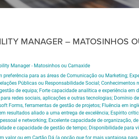
LITY MANAGER – MATOSINHOS O
ility Manager - Matosinhos ou Carnaxide
 preferência para as áreas de Comunicação ou Marketing; Expe
elações Públicas ou Responsabilidade Social; Conhecimentos n
 gestão de equipa; Forte capacidade analítica e experiência em 
 para redes sociais, aplicações e outras tecnologias; Domínio 
soft Forms, ferramentas de gestão de projetos; Fluência em ing
m resultados aliado a uma entrega de excelência; Espírito crítico
essoal e networking; Excelente capacidade de organização, de 
lidade e capacidade de gestão de tempo; Disponibilidade para via
m valor ou em Cartão Dá (a opção que for mais vantajosa para