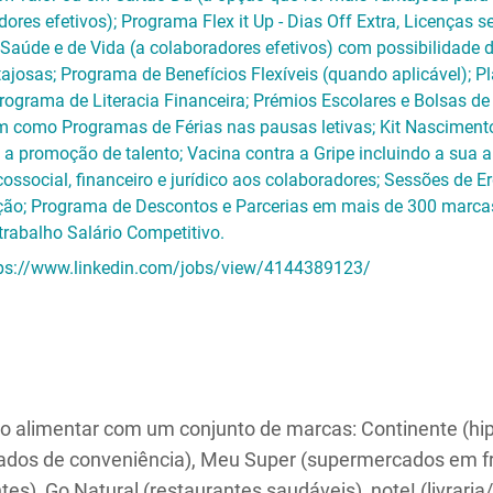
ores efetivos); Programa Flex it Up - Dias Off Extra, Licenças
e Saúde e de Vida (a colaboradores efetivos) com possibilidade
josas; Programa de Benefícios Flexíveis (quando aplicável); P
grama de Literacia Financeira; Prémios Escolares e Bolsas de 
bem como Programas de Férias nas pausas letivas; Kit Nasciment
a promoção de talento; Vacina contra a Gripe incluindo a sua a
ssocial, financeiro e jurídico aos colaboradores; Sessões de
ção; Programa de Descontos e Parcerias em mais de 300 marcas 
 trabalho Salário Competitivo.
ps://www.linkedin.com/jobs/view/4144389123/
lho alimentar com um conjunto de marcas: Continente (h
ados de conveniência), Meu Super (supermercados em fr
tes), Go Natural (restaurantes saudáveis), note! (livraria